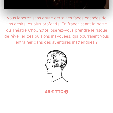
Vous ignorez sans doute certaines faces cachées de
vos désirs les plus profonds. En franchissant la porte
du Théâtre ChoChotte, oserez-vous prendre le risque
de réveiller ces pulsions inavouées, qui pourraient vous
entraîner dans des aventures inattendues ?
45 € TTC