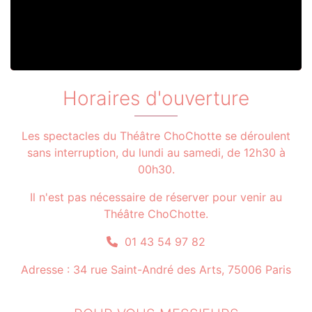
Horaires d'ouverture
Les spectacles du Théâtre ChoChotte se déroulent
sans interruption, du lundi au samedi, de 12h30 à
00h30.
Il n'est pas nécessaire de réserver pour venir au
Théâtre ChoChotte.
01 43 54 97 82
Adresse : 34 rue Saint-André des Arts, 75006 Paris